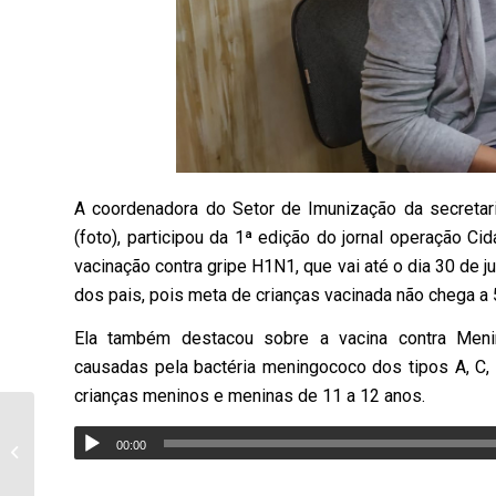
A coordenadora do Setor de Imunização da secretari
(foto), participou da 1ª edição do jornal operação Ci
vacinação contra gripe H1N1, que vai até o dia 30 de
dos pais, pois meta de crianças vacinada não chega a 
Ela também destacou sobre a vacina contra Menin
causadas pela bactéria meningococo dos tipos A, C, 
crianças meninos e meninas de 11 a 12 anos.
Bombeiros de
Bandeirantes atende
00:00
situação de fogo em
escola em Ribeirão do...