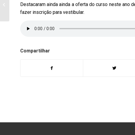
acompanhamento
Destacaram ainda ainda a oferta do curso neste ano d
diário desta Sexta-feira,
fazer inscrição para vestibular.
04/02, dos casos de
Coronavírus...
Compartilhar