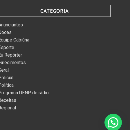
CATEGORIA
Anunciantes
Doces
Equipe Cabiúna
Esporte
Eu Repórter
Falecimentos
Geral
Policial
Política
Programa UENP de rádio
Receitas
Regional