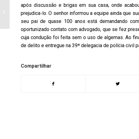
após discussão e brigas em sua casa, onde acabou 
Parque do Povo – Final
de semana será de
prejudica-lo. O senhor informou a equipe ainda que su
muita festa.
seu pai de quase 100 anos está demandando com a 
oportunizado contato com advogado, que se fez presen
cuja condução foi feita sem o uso de algemas. Ao fin
de delito e entregue na 39ª delegacia de polícia civil p
Compartilhar