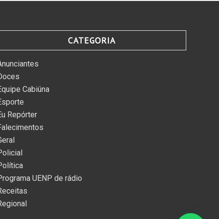
CATEGORIA
Anunciantes
Doces
Equipe Cabiúna
Esporte
Eu Repórter
Falecimentos
Geral
Policial
Política
Programa UENP de rádio
Receitas
Regional