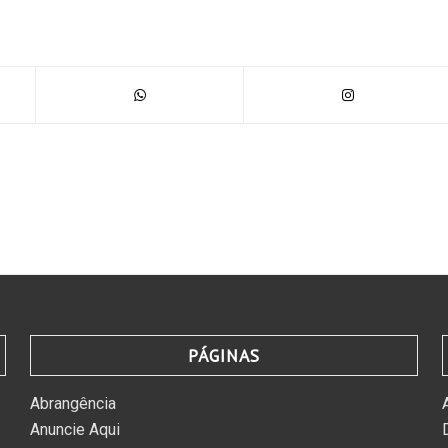
PÁGINAS
Abrangência
Anuncie Aqui