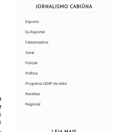
JORNALISMO CABIÚNA
Esporte
Eu Repórter
Falecimentos
Geral
Policial
Política
Programa UENP de rádio
Receitas
M
Regional
M
S
S
,
LEIA MAIS