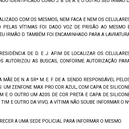
DO IDENTIFICADO COMO J. B. DE A. E O OUTRO SEU IRMÃO D
CALIZADO COM OS MESMOS, NEM FACA E NEM OS CELULARE
 PELAS VÍTIMAS FOI DADO VOZ DE PRISÃO AO MESMO 
EU IRMÃO D. TAMBÉM FOI ENCAMINHADO PARA A LAVRATUR
RESIDÊNCIA DE D. E J. AFIM DE LOCALIZAR OS CELULARE
S AUTORIZOU AS BUSCAS, CONFORME AUTORIZAÇÃO PAR
ÃE DE N. A SRª M. E. F. DE A. SENDO RESPONSÁVEL PELO
: UM ZENFONE MAX PRO COR AZUL, COM CAPA DE SILICON
 E O OUTRO UM A20S DE COR PRETA E CAPA DE SILICON
TIM E OUTRO DA VIVO, A VÍTIMA NÃO SOUBE INFORMAR O N
RECER A UMA SEDE POLICIAL PARA INFORMAR O MESMO.