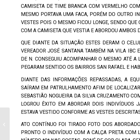
CAMISETA DE TIME BRANCA COM VERMELHO COM 
MESMO PORTAVA UMA FACA, PORÉM DO OUTRO IN
VESTES POIS O MESMO FICOU LONGE, SENDO QUE 
COM A CAMISETA QUE VESTIA E ABORDOU AMBOS D
QUE DIANTE DA SITUAÇÃO ESTES DERAM O CELU
VEREADOR JOSÉ SANTANA TAMBÉM NA VILA IBC E
DE N. CONSEGUIU ACOMPANHAR O MESMO ATÉ A 
PEGARAM SENTIDO OS BAIRROS SAN RAFAEL E HABI
DIANTE DAS INFORMAÇÕES REPASSADAS, A EQU
SAÍRAM EM PATRULHAMENTO AFIM DE LOCALIZAR 
SEBASTIÃO NOGUEIRA DA SILVA CRUZAMENTO COM 
LOGROU ÊXITO EM ABORDAR DOIS INDIVÍDUOS J
ESTAVA VESTIDO CONFORME AS VESTES DESCRITAS
Governo prorroga o
toque de recolher por
ATO CONTÍNUO FOI TIRADO FOTO DOS ABORDAD
mais dez dias no
PRONTO O INDIVÍDUO COM A CALÇA PRETA COM 
Paraná e alerta que...