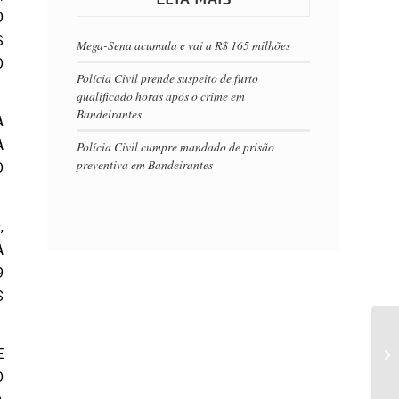
O
S
Mega-Sena acumula e vai a R$ 165 milhões
O
Polícia Civil prende suspeito de furto
qualificado horas após o crime em
Bandeirantes
A
A
Polícia Civil cumpre mandado de prisão
preventiva em Bandeirantes
O
,
A
9
S
E
O