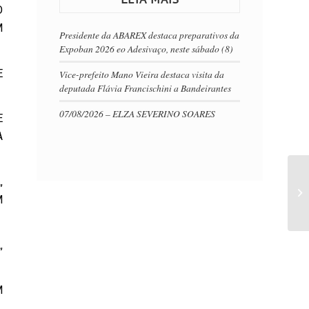
O
M
Presidente da ABAREX destaca preparativos da
Expoban 2026 eo Adesivaço, neste sábado (8)
E
Vice-prefeito Mano Vieira destaca visita da
deputada Flávia Francischini a Bandeirantes
07/08/2026 – ELZA SEVERINO SOARES
E
A
,
M
,
M