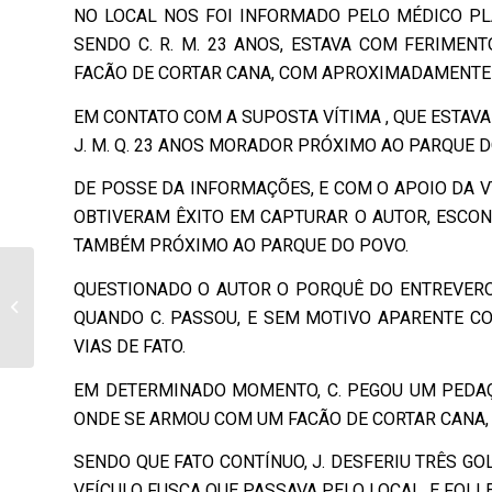
NO LOCAL NOS FOI INFORMADO PELO MÉDICO PLA
SENDO C. R. M. 23 ANOS, ESTAVA COM FERIMEN
FACÃO DE CORTAR CANA, COM APROXIMADAMENTE 
EM CONTATO COM A SUPOSTA VÍTIMA , QUE ESTAVA
J. M. Q. 23 ANOS MORADOR PRÓXIMO AO PARQUE D
DE POSSE DA INFORMAÇÕES, E COM O APOIO DA VT
OBTIVERAM ÊXITO EM CAPTURAR O AUTOR, ESCON
TAMBÉM PRÓXIMO AO PARQUE DO POVO.
Colisão auto x moto no
QUESTIONADO O AUTOR O PORQUÊ DO ENTREVERO,
centro de Bandeirantes
QUANDO C. PASSOU, E SEM MOTIVO APARENTE CO
na noite de sábado
VIAS DE FATO.
EM DETERMINADO MOMENTO, C. PEGOU UM PEDAÇO
ONDE SE ARMOU COM UM FACÃO DE CORTAR CANA, 
SENDO QUE FATO CONTÍNUO, J. DESFERIU TRÊS G
VEÍCULO FUSCA QUE PASSAVA PELO LOCAL, E FOI 