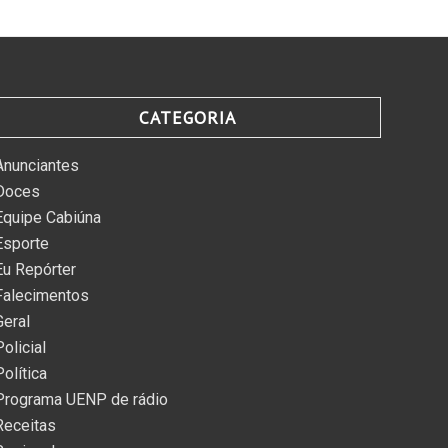
CATEGORIA
Anunciantes
Doces
Equipe Cabiúna
Esporte
Eu Repórter
Falecimentos
Geral
Policial
Política
Programa UENP de rádio
Receitas