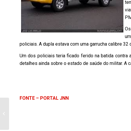
te
vi
PM
Os
um
policiais. A dupla estava com uma garrucha calibre 32 
Um dos policiais teria ficado ferido na batida contr
detalhes ainda sobre o estado de saúde do militar. A 
FONTE – PORTAL JNN
Ocorrências policiais de Bandeirantes
e região de 23 a 24 de novembro 2...