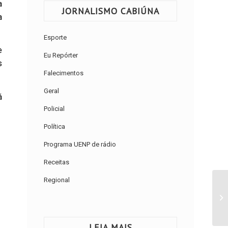
a
JORNALISMO CABIÚNA
a
Esporte
e
Eu Repórter
s
Falecimentos
Geral
á
Policial
Política
Programa UENP de rádio
Receitas
Regional
LEIA MAIS