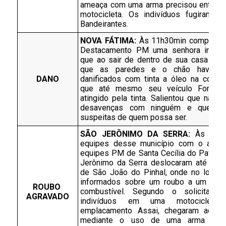
ameaça com uma arma precisou entregar
motocicleta. Os indivíduos fugiram sen
Bandeirantes.
NOVA FÁTIMA: 
Às 11h30min comparece
Destacamento PM uma senhora inform
que ao sair de dentro de sua casa obse
que as paredes e o chão haviam s
DANO
danificados com tinta a óleo na cor pre
que até mesmo seu veículo Ford K 
atingido pela tinta. Salientou que não p
desavenças com ninguém e que não
suspeitas de quem possa ser. 
SÃO JERÔNIMO DA SERRA: 
Às 16h4
equipes desse município com o apoio
equipes PM de Santa Cecília do Pavão e
Jerônimo da Serra deslocaram até o Dist
de São João do Pinhal, onde no local f
informados sobre um roubo a um post
ROUBO 
combustível. Segundo o solicitante 
AGRAVADO
indivíduos em uma motocicleta 
emplacamento Assai, chegaram ao loc
mediante o uso de uma arma de f