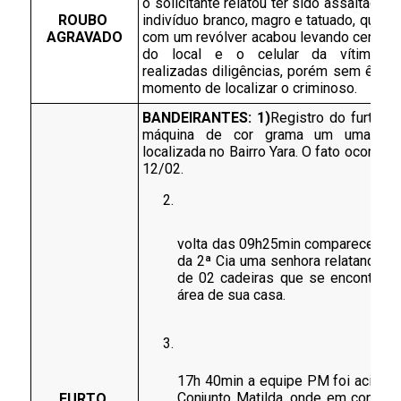
o solicitante relatou ter sido assaltado p
ROUBO 
indivíduo branco, magro e tatuado, que a
AGRAVADO
com um revólver acabou levando certa qua
do local e o celular da vítima. F
realizadas diligências, porém sem êxito 
momento de localizar o criminoso.
BANDEIRANTES: 1)
Registro do furto de
máquina de cor grama um uma faze
localizada no Bairro Yara. O fato ocorreu n
12/02.
volta das 09h25min compareceu à 
da 2ª Cia uma senhora relatando o f
de 02 cadeiras que se encontrava
área de sua casa. 
17h 40min a equipe PM foi acionad
Conjunto Matilda, onde em contato
FURTO 