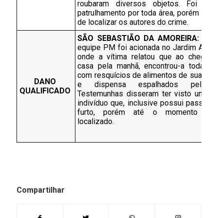
roubaram diversos objetos. Foi reali
patrulhamento por toda área, porém sem ê
de localizar os autores do crime. 
SÃO SEBASTIÃO DA AMOREIRA: 
Às 1
equipe PM foi acionada no Jardim Alvorad
onde a vítima relatou que ao chegar a
casa pela manhã, encontrou-a toda revi
com resquícios de alimentos de sua gelad
DANO 
e dispensa espalhados pelo loc
QUALIFICADO 
Testemunhas disseram ter visto um refe
indivíduo que, inclusive possui passagem
furto, porém até o momento não 
localizado.
Compartilhar