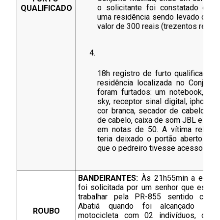
o solicitante foi constatado o fur
QUALIFICADO
uma residência sendo levado do loc
valor de 300 reais (trezentos reais).
18h registro de furto qualificado a
residência localizada no Conjunto 
foram furtados: um notebook, rece
sky, receptor sinal digital, iphone c
cor branca, secador de cabelo, pra
de cabelo, caixa de som JBL e 300 r
em notas de 50. A vítima relatou
teria deixado o portão aberto a fi
que o pedreiro tivesse acesso ao lo
BANDEIRANTES: 
Às 21h55min a equip
foi solicitada por um senhor que estava 
trabalhar pela PR-855 sentido cidad
Abatiá quando foi alcançado por 
ROUBO
motocicleta com 02 indivíduos, onde