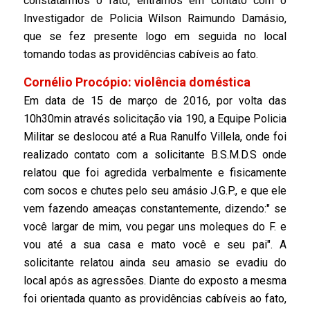
constatarmos o fato, entramos em contato com o
Investigador de Policia Wilson Raimundo Damásio,
que se fez presente logo em seguida no local
tomando todas as providências cabíveis ao fato.
Cornélio Procópio: violência doméstica
Em data de 15 de março de 2016, por volta das
10h30min através solicitação via 190, a Equipe Policia
Militar se deslocou até a Rua Ranulfo Villela, onde foi
realizado contato com a solicitante B.S.M.D.S onde
relatou que foi agredida verbalmente e fisicamente
com socos e chutes pelo seu amásio J.G.P., e que ele
vem fazendo ameaças constantemente, dizendo:" se
você largar de mim, vou pegar uns moleques do F. e
vou até a sua casa e mato você e seu pai". A
solicitante relatou ainda seu amasio se evadiu do
local após as agressões. Diante do exposto a mesma
foi orientada quanto as providências cabíveis ao fato,