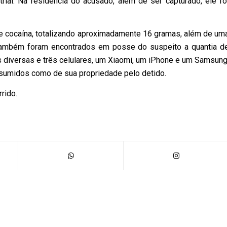
rial. Na residência do acusado, além de ser capturado, ele fo
e cocaína, totalizando aproximadamente 16 gramas, além de um
ambém foram encontrados em posse do suspeito a quantia d
s diversas e três celulares, um Xiaomi, um iPhone e um Samsung
ssumidos como de sua propriedade pelo detido.
rido.