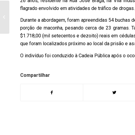
26 anos, residente na Rua José Braga, na Vila Indust
flagrado envolvido em atividades de tráfico de drogas.
Van escolar perde o
freio e bate em
Durante a abordagem, foram apreendidas 54 buchas d
residência no Conjunto
Vitória em
porção de maconha, pesando cerca de 23 gramas. T
Bandeirantes...
$1.718,00 (mil setecentos e dezoito) reais em cédula
que foram localizados próximo ao local da prisão e a
O indivíduo foi conduzido à Cadeia Pública após o ocor
Compartilhar