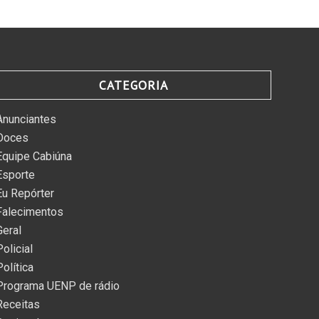
CATEGORIA
Anunciantes
Doces
Equipe Cabiúna
Esporte
Eu Repórter
Falecimentos
Geral
Policial
Política
Programa UENP de rádio
Receitas