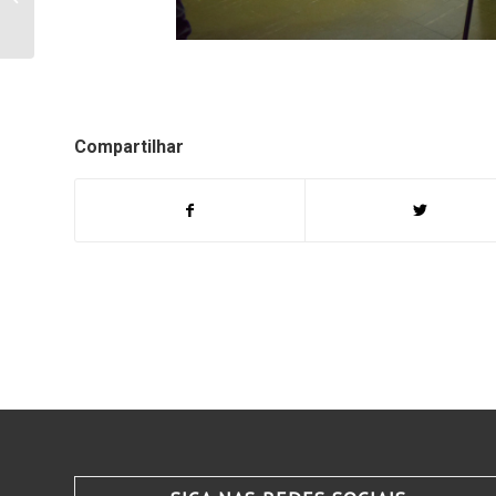
mobiliza
Unopar/Bandeirantes
Compartilhar