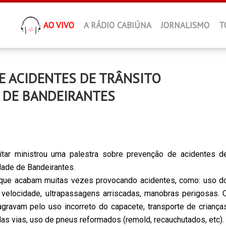
AO VIVO
A RÁDIO CABIÚNA
JORNALISMO
T
E ACIDENTES DE TRÂNSITO
A DE BANDEIRANTES
litar ministrou uma palestra sobre prevenção de acidentes d
idade de Bandeirantes.
o que acabam muitas vezes provocando acidentes, como: uso d
 velocidade, ultrapassagens arriscadas, manobras perigosas. 
gravam pelo uso incorreto do capacete, transporte de criança
s vias, uso de pneus reformados (remold, recauchutados, etc).