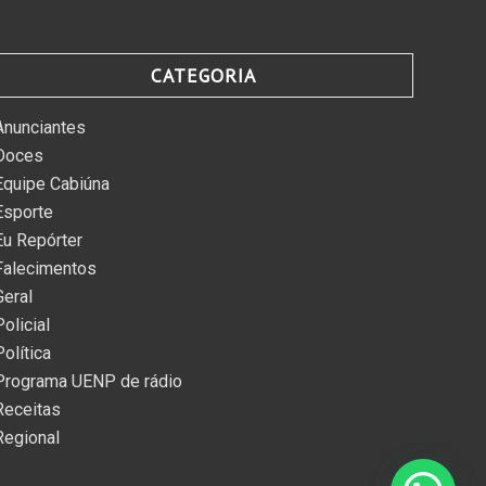
CATEGORIA
Anunciantes
Doces
Equipe Cabiúna
Esporte
Eu Repórter
Falecimentos
Geral
Policial
Política
Programa UENP de rádio
Receitas
Regional