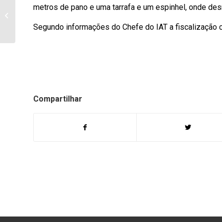
Boletim diário dos
metros de pano e uma tarrafa e um espinhel, onde desm
casos de Coronavírus
em Bandeirantes desta
Segundo informações do Chefe do IAT a fiscalização c
quinta-feira,...
Compartilhar