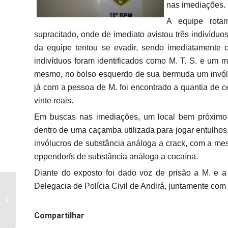
nas imediações.
A equipe rota
supracitado, onde de imediato avistou três indivídu
da equipe tentou se evadir, sendo imediatamente c
indivíduos foram identificados como M. T. S. e um 
mesmo, no bolso esquerdo de sua bermuda um invóluc
já com a pessoa de M. foi encontrado a quantia de c
vinte reais.
Em buscas nas imediações, um local bem próximo o
dentro de uma caçamba utilizada para jogar entulhos, 
invólucros de substância análoga a crack, com a m
eppendorfs de substância análoga a cocaína.
Diante do exposto foi dado voz de prisão a M. e 
Delegacia de Polícia Civil de Andirá, juntamente com
23/03/2019 – JOSÉ ROBERTO DA
SILVA – EX MORADOR DA BALSA DO
CORSIN...
Compartilhar