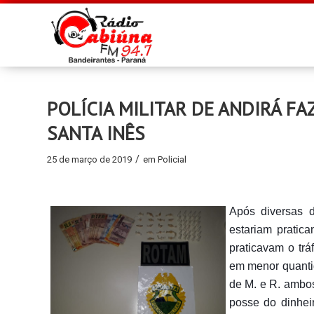
POLÍCIA MILITAR DE ANDIRÁ F
SANTA INÊS
/
25 de março de 2019
em
Policial
Após diversas 
estariam pratic
praticavam o tr
em menor quantid
de M. e R. ambos 
posse do dinhei