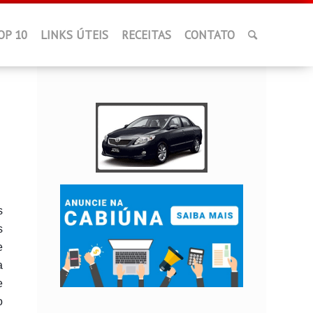
OP 10
LINKS ÚTEIS
RECEITAS
CONTATO
s
s
e
a
e
o