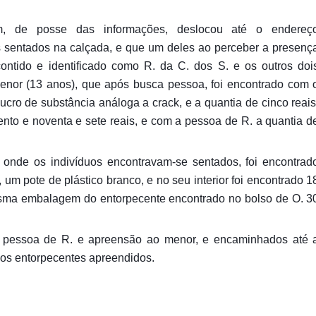
m, de posse das informações, deslocou até o endereç
os sentados na calçada, e que um deles ao perceber a presenç
ontido e identificado como R. da C. dos S. e os outros doi
menor (13 anos), que após busca pessoa, foi encontrado com 
ro de substância análoga a crack, e a quantia de cinco reais
ento e noventa e sete reais, e com a pessoa de R. a quantia d
nde os indivíduos encontravam-se sentados, foi encontrad
um pote de plástico branco, e no seu interior foi encontrado 1
esma embalagem do entorpecente encontrado no bolso de O. 3
a pessoa de R. e apreensão ao menor, e encaminhados até 
 os entorpecentes apreendidos.