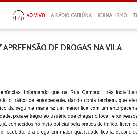
AO VIVO
A RÁDIO CABIÚNA
JORNALISMO
T
AZ APREENSÃO DE DROGAS NA VILA
denúncias, informando que na Rua Cambuci, três indivíduo
ando o tráfico de entorpecente, dando conta também, que ele
áfico da seguinte maneira: um menor fica com um entorpecent
ade, para entregar ao usuário que chega no local, e as pesso
já conhecidos no meio policial pela prática de tráfico, ficam d
ro recebido
; e a droga em maior quantidade ficaria escondid