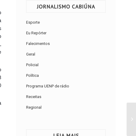
JORNALISMO CABIÚNA
o
a
Esporte
s
Eu Repórter
o
Falecimentos
,
e
Geral
Policial
o
Política
8
0
Programa UENP de rádio
Receitas
a
Regional
LEIA MAIS