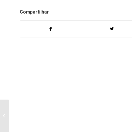
Compartilhar
Secretários dizem que
na próxima semana o
atendimento de
pediatras e
psicólogos...