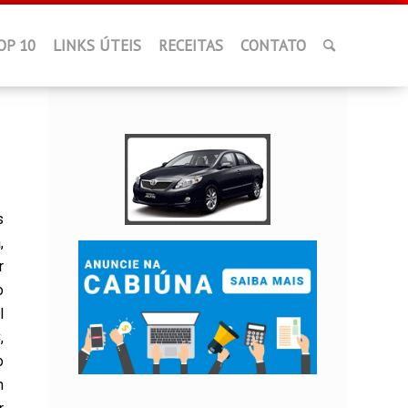
OP 10
LINKS ÚTEIS
RECEITAS
CONTATO
s
,
r
o
l
,
o
m