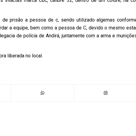
intactas marca Cbc, calibre 32, dentro de um coldre, na co
oz de prisão a pessoa de c, sendo utilizado algemas conform
uardar a equipe, bem como a pessoa de C, devido o mesmo esta
egacia de polícia de Andirá, juntamente com a arma e muniçõe
a liberada no local.