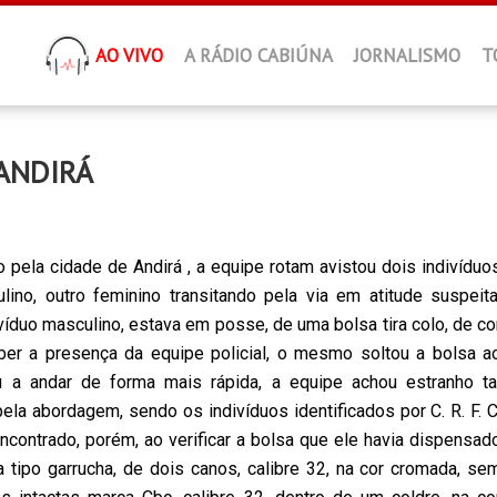
AO VIVO
A RÁDIO CABIÚNA
JORNALISMO
T
ANDIRÁ
 pela cidade de Andirá , a equipe rotam avistou dois indivíduo
no, outro feminino transitando pela via em atitude suspeita
víduo masculino, estava em posse, de uma bolsa tira colo, de co
ber a presença da equipe policial, o mesmo soltou a bolsa a
 a andar de forma mais rápida, a equipe achou estranho ta
pela abordagem, sendo os indivíduos identificados por C. R. F. C
ncontrado, porém, ao verificar a bolsa que ele havia dispensad
a tipo garrucha, de dois canos, calibre 32, na cor cromada, se