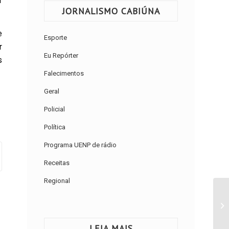
r
JORNALISMO CABIÚNA
e
Esporte
r
Eu Repórter
s
Falecimentos
Geral
Policial
Política
Programa UENP de rádio
Receitas
Regional
LEIA MAIS