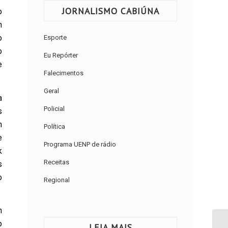
JORNALISMO CABIÚNA
o
m
o
Esporte
o
Eu Repórter
e
Falecimentos
Geral
a
Policial
s
m
Política
e
Programa UENP de rádio
k
Receitas
s
o
Regional
m
o
LEIA MAIS