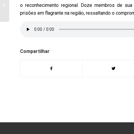
jovem que sofreu
o reconhecimento regional. Doze membros de sua 
acidente entre
prisões em flagrante na região, ressaltando o compro
Bandeirantes e
Itambaracá...
Compartilhar