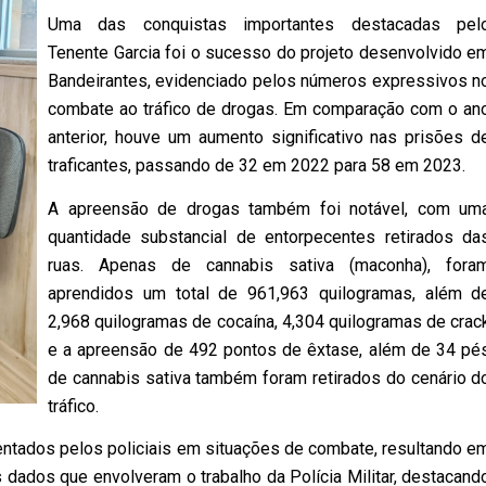
Uma das conquistas importantes destacadas pel
Tenente Garcia foi o sucesso do projeto desenvolvido e
Bandeirantes, evidenciado pelos números expressivos n
combate ao tráfico de drogas. Em comparação com o an
anterior, houve um aumento significativo nas prisões d
traficantes, passando de 32 em 2022 para 58 em 2023.
A apreensão de drogas também foi notável, com um
quantidade substancial de entorpecentes retirados da
ruas. Apenas de cannabis sativa (maconha), fora
aprendidos um total de 961,963 quilogramas, além d
2,968 quilogramas de cocaína, 4,304 quilogramas de crac
e a apreensão de 492 pontos de êxtase, além de 34 pé
de cannabis sativa também foram retirados do cenário d
tráfico.
ntados pelos policiais em situações de combate, resultando e
s dados que envolveram o trabalho da Polícia Militar, destacand