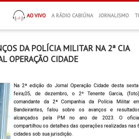
AO VIVO
A RÁDIO CABIÚNA
JORNALISMO
T
OS DA POLÍCIA MILITAR NA 2ª CIA
AL OPERAÇÃO CIDADE
Na 2ª edição do Jornal Operação Cidade desta sexta
feira,05, de dezembro, o 2º Tenente Garcia, (foto)
comandante da 2ª Companhia da Polícia Militar e
Bandeirantes, falou sobre os avanços e resultado
alcançados pela PM no ano de 2023. O oficia
compartilhou os detalhes das operações realizadas nas 
cidades sob sua jurisdição.