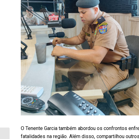
O Tenente Garcia também abordou os confrontos enfre
Morre em Santa Mariana
fatalidades na região. Além disso, compartilhou outro