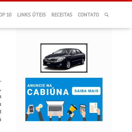
OP 10
LINKS ÚTEIS
RECEITAS
CONTATO
-
,
m
s
l
6