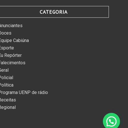
CATEGORIA
Anunciantes
Doces
Equipe Cabiúna
Esporte
Eu Repórter
Falecimentos
Geral
Policial
Política
Programa UENP de rádio
Receitas
Regional