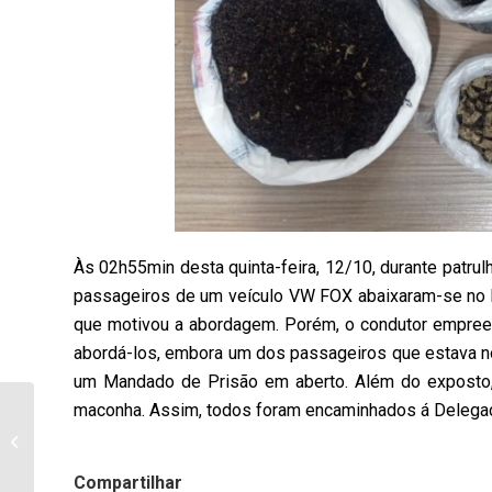
Às 02h55min desta quinta-feira, 12/10, durante patrul
passageiros de um veículo VW FOX abaixaram-se no ba
que motivou a abordagem. Porém, o condutor empreen
abordá-los, embora um dos passageiros que estava no
um Mandado de Prisão em aberto. Além do exposto,
maconha. Assim, todos foram encaminhados á Delegac
CEEP Bandeirantes Abre
Matrículas para Cursos
Técnicos em 2024, se
Destaca...
Compartilhar