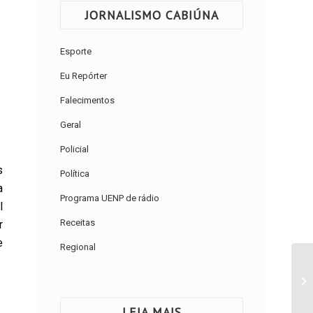
JORNALISMO CABIÚNA
Esporte
Eu Repórter
Falecimentos
Geral
Policial
s
Política
a
Programa UENP de rádio
l
Receitas
r
e
Regional
LEIA MAIS