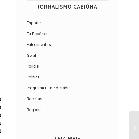
JORNALISMO CABIÚNA
Esporte
Eu Repórter
Falecimentos
Geral
Policial
Política
Programa UENP de rádio
a
Receitas
s
Regional
a
o
01
0
da
LEIA MAIS