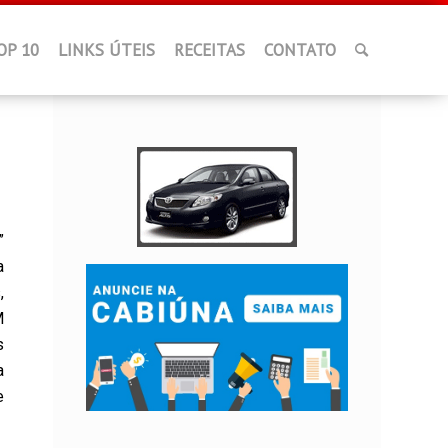
OP 10
LINKS ÚTEIS
RECEITAS
CONTATO
”
a
,
M
s
a
e