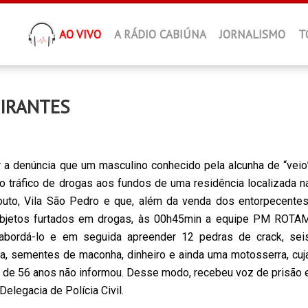
AO VIVO
A RÁDIO CABIÚNA
JORNALISMO
T
IRANTES
 a denúncia que um masculino conhecido pela alcunha de “veio
 o tráfico de drogas aos fundos de uma residência localizada n
outo, Vila São Pedro e que, além da venda dos entorpecentes
 objetos furtados em drogas, às 00h45min a equipe PM ROTA
abordá-lo e em seguida apreender 12 pedras de crack, sei
, sementes de maconha, dinheiro e ainda uma motosserra, cuj
 de 56 anos não informou. Desse modo, recebeu voz de prisão 
elegacia de Polícia Civil.