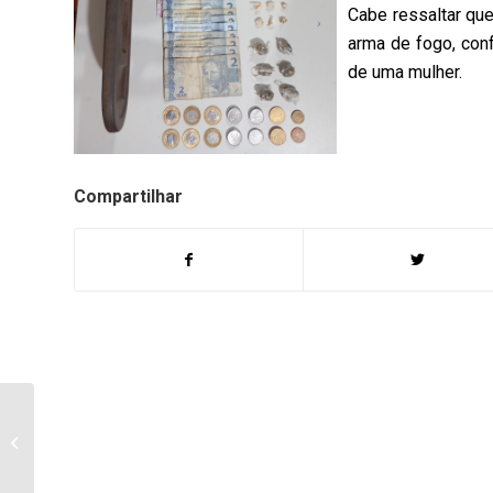
Cabe ressaltar que
arma de fogo, conf
de uma mulher.
Compartilhar
Rotary Club de
Bandeirantes promove
campanha de coleta de
lixo eletrônico e...