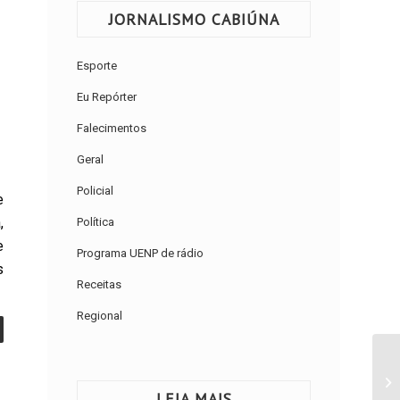
JORNALISMO CABIÚNA
Esporte
Eu Repórter
Falecimentos
Geral
Policial
e
,
Política
e
Programa UENP de rádio
s
Receitas
Regional
LEIA MAIS