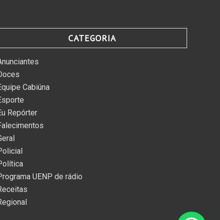
CATEGORIA
Anunciantes
Doces
Equipe Cabiúna
Esporte
Eu Repórter
Falecimentos
Geral
Policial
Política
Programa UENP de rádio
Receitas
Regional