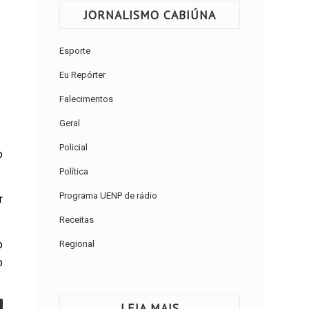
JORNALISMO CABIÚNA
Esporte
Eu Repórter
Falecimentos
Geral
Policial
o
Política
Programa UENP de rádio
r
Receitas
o
Regional
o
LEIA MAIS