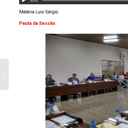
00:00
Matéria Luis Sérgio
Pauta da Sessão
Licitadas mais 1.000
luminárias de LED, para
melhoria da iluminação
das ruas...