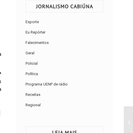
JORNALISMO CABIÚNA
Esporte
Eu Repórter
Falecimentos
Geral
a
Policial
ª
Política
s
Programa UENP de rádio
a
Receitas
Regional
LEIA MAIS