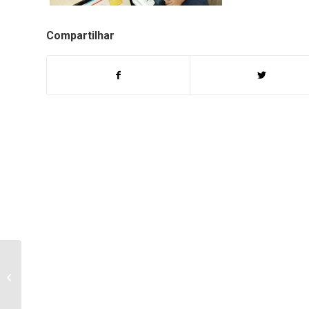
Compartilhar
Juíza e promotora
falam sobre reunião
para conter
criminalidade em