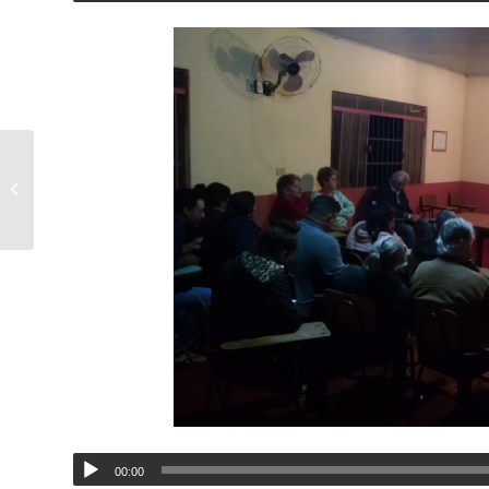
22/07/2019 – Fidel José de Souza –
popular Mineiro – ex morador do...
00:00