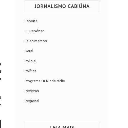
JORNALISMO CABIÚNA
Esporte
Eu Repórter
Falecimentos
Geral
Policial
s
a
Política
o
Programa UENP de rádio
Receitas
o
Regional
e
LEIA MAIS