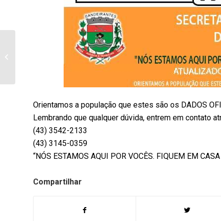
Secretário fala sobre a
chegada de vacinas
contra covid-19 e do
público a...
Orientamos a população que estes são os DADOS OFIC
Lembrando que qualquer dúvida, entrem em contato at
(43) 3542-2133
(43) 3145-0359
“NÓS ESTAMOS AQUI POR VOCÊS. FIQUEM EM CASA
Compartilhar