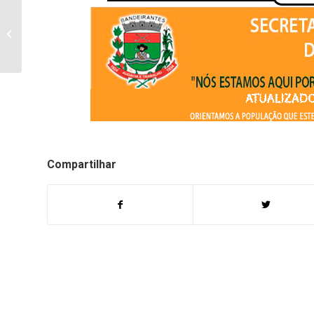
Vereadores rejeitam
projeto do executivo de
Bandeirantes que retira
a incorporação...
Compartilhar