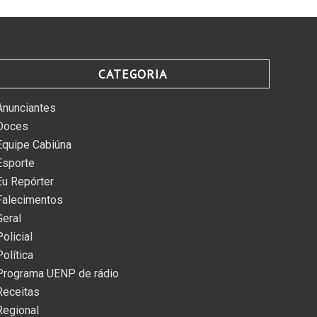
CATEGORIA
Anunciantes
Doces
Equipe Cabiúna
Esporte
Eu Repórter
Falecimentos
Geral
Policial
Política
Programa UENP de rádio
Receitas
Regional