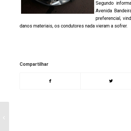
Segundo inform
Avenida Bandeir
preferencial, vi
danos materiais, os condutores nada vieram a sofrer.
Compartilhar
Professora fala sobre o
Projeto lei “Escola Sem
Partido” em andamento
na...