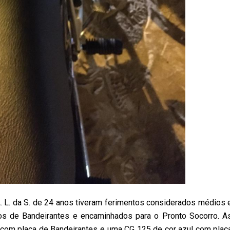
. A. L. da S. de 24 anos tiveram ferimentos considerados médios 
os de Bandeirantes e encaminhados para o Pronto Socorro. A
com placa de Bandeirantes e uma CG 125 de cor azul com plac