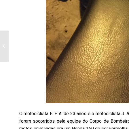
Em Andirá, empresários
são presos sob
suspeita de fraudar
licitação da...
O motociclista E. F. A. de 23 anos e o motociclista J
foram socorridos pela equipe do Corpo de Bombeir
motos envolvidas era um Honda 150 de cor vermelha 