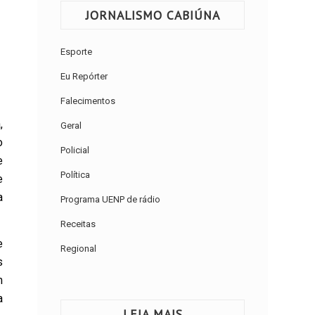
JORNALISMO CABIÚNA
Esporte
Eu Repórter
Falecimentos
,
Geral
o
Policial
e
Política
e
a
Programa UENP de rádio
Receitas
e
Regional
s
m
a
LEIA MAIS