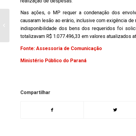
realização de despesas.
Nas ações, o MP requer a condenação dos envolvid
17/06/2015 – MARIA DE LOURDES
causaram lesão ao erário, inclusive com exigência de 
TEIXEIRA (COZINHEIRA DA CASA DA
indisponibilidade dos bens dos requeridos foi solic
AMIZADE...
totalizavam R$ 1.077.496,33 em valores atualizados at
Fonte: Assessoria de Comunicação
Ministério Público do Paraná
Compartilhar