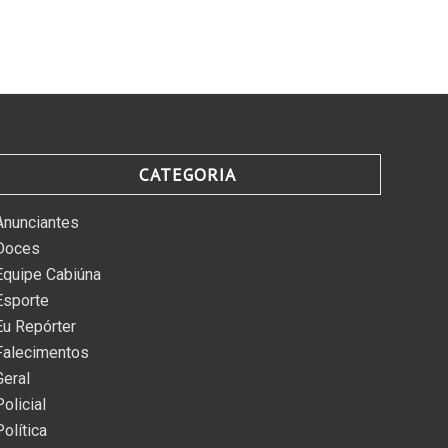
CATEGORIA
Anunciantes
Doces
Equipe Cabiúna
Esporte
Eu Repórter
Falecimentos
Geral
Policial
Política