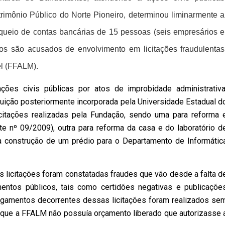
rimônio Público do Norte Pioneiro, determinou liminarmente a
oqueio de contas bancárias de 15 pessoas (seis empresários e
dos são acusados de envolvimento em licitações fraudulentas
l (FFALM).
ações civis públicas por atos de improbidade administrativa
tuição posteriormente incorporada pela Universidade Estadual d
icitações realizadas pela Fundação, sendo uma para reforma 
ite nº 09/2009), outra para reforma da casa e do laboratório d
ra construção de um prédio para o Departamento de Informátic
 licitações foram constatadas fraudes que vão desde a falta d
entos públicos, tais como certidões negativas e publicaçõe
pagamentos decorrentes dessas licitações foram realizados se
 que a FFALM não possuía orçamento liberado que autorizasse 