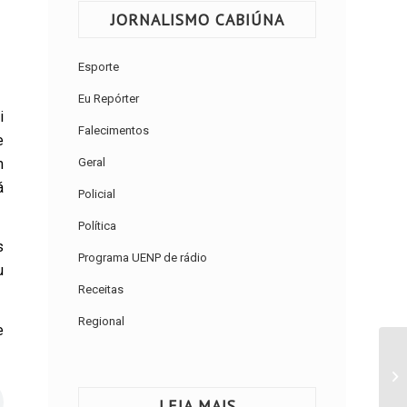
JORNALISMO CABIÚNA
Esporte
Eu Repórter
i
Falecimentos
e
m
Geral
á
Policial
Política
s
Programa UENP de rádio
u
Receitas
Regional
e
LEIA MAIS