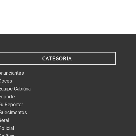
CATEGORIA
Anunciantes
Doces
Equipe Cabiúna
Esporte
Eu Repórter
Falecimentos
Geral
Policial