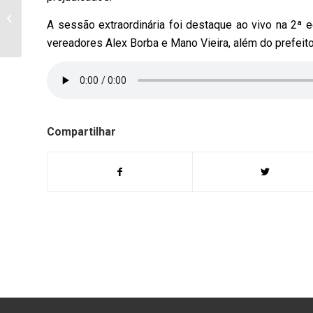
12/05/2023 – Isabel Nogueira Da
A sessão extraordinária foi destaque ao vivo na 2ª 
Silva – Mãe da Elaine Boneca
vereadores Alex Borba e Mano Vieira, além do prefeit
Compartilhar