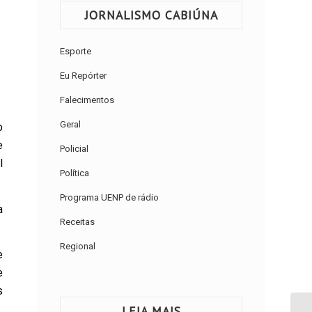
JORNALISMO CABIÚNA
Esporte
Eu Repórter
Falecimentos
Geral
o
e
Policial
l
Política
Programa UENP de rádio
a
Receitas
Regional
e
e
s
LEIA MAIS