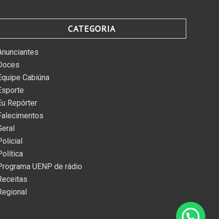
CATEGORIA
Anunciantes
Doces
Equipe Cabiúna
Esporte
Eu Repórter
Falecimentos
Geral
Policial
Política
Programa UENP de rádio
Receitas
Regional