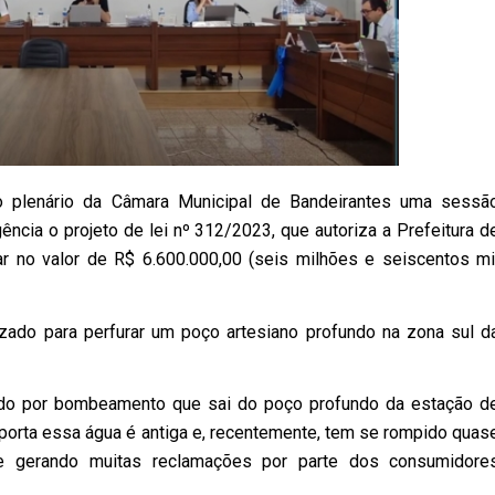
o plenário da Câmara Municipal de Bandeirantes uma sessã
ncia o projeto de lei nº 312/2023, que autoriza a Prefeitura d
ar no valor de R$ 6.600.000,00 (seis milhões e seiscentos mi
lizado para perfurar um poço artesiano profundo na zona sul d
cido por bombeamento que sai do poço profundo da estação d
sporta essa água é antiga e, recentemente, tem se rompido quas
e gerando muitas reclamações por parte dos consumidore