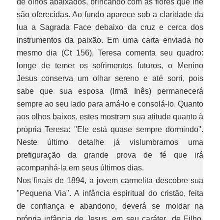
de olhos abaixados, brincando com as flores que lhe
são oferecidas. Ao fundo aparece sob a claridade da
lua a Sagrada Face debaixo da cruz e cerca dos
instrumentos da paixão. Em uma carta enviada no
mesmo dia (Ct 156), Teresa comenta seu quadro:
longe de temer os sofrimentos futuros, o Menino
Jesus conserva um olhar sereno e até sorri, pois
sabe que sua esposa (Irmã Inês) permanecerá
sempre ao seu lado para amá-lo e consolá-lo. Quanto
aos olhos baixos, estes mostram sua atitude quanto à
própria Teresa: "Ele está quase sempre dormindo".
Neste último detalhe já vislumbramos uma
prefiguração da grande prova de fé que irá
acompanhá-la em seus últimos dias.
Nos finais de 1894, a jovem carmelita descobre sua
"Pequena Via". A infância espiritual do cristão, feita
de confiança e abandono, deverá se moldar na
própria infância de Jesus, em seu caráter de Filho,